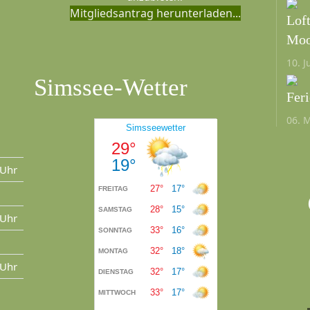
Mitgliedsantrag herunterladen...
Lof
Moo
10. J
Simssee-Wetter
Fer
06. 
 Uhr
 Uhr
 Uhr